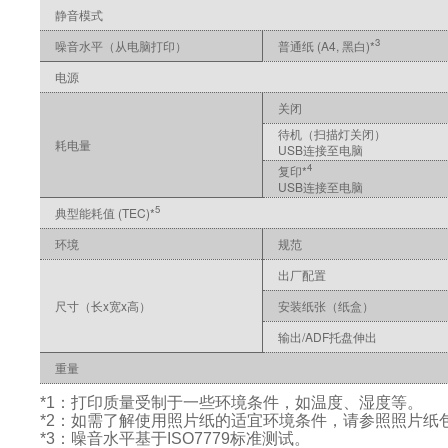
静音模式
3
噪音水平（从电脑打印）
普通纸 (A4, 黑白)*
电源
关闭
待机（扫描灯关闭）
耗电量
USB连接至电脑
4
复印*
USB连接至电脑
5
典型能耗值 (TEC)*
环境
规范
出厂配置
尺寸（长x宽x高）
安装纸张（纸盒）
输出/ADF托盘伸出
重量
*1：打印质量受制于一些环境条件，如温度、湿度等。
*2：如需了解使用照片纸的适宜环境条件，请参照照片纸
*3：噪音水平基于ISO7779标准测试。