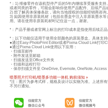
*：1) 维修零件在该机型停产后的5年内继续享受服务
或者同类的零件，可能会影响你使用产品配件、后续产品
2) 想了解具体保修条款，请向当地授权的佳能经销商咨询
3) 如因使用非原装耗材（包括在墨盒中注入非原装墨水
用。请在使用非原装耗材时记住这一点，谢谢。
*：产品手册或者官网上标注的打印成本是指使用后续正
*：以下功能仅适用于使用全部颜色的原装墨盒。具体支
●通过Easy-PhotoPrint Editor或者Pixma Cloud Link打
●通过Pixma Cloud Link使用以下应用：
・扫描至邮件
・附件发送至邮箱
・扫描发送至Office文件夹
・扫描和远程打印
・保存扫描文件至 OneDrive, Evernote, OneNote, Access t
喷墨照片打印机/喷墨多功能一体机 购前须知 »
*注：图片为参考式样，规格及设计以实物为准。上述所
不另行通知。
佳能官方
佳能官方
微信公众号
微信视频号