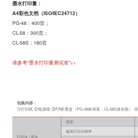
墨水打印量：
A4彩色文档（ISO/IEC24712）
PG-48：400页；
CL-58：300页；
CL-58S：180页
请参考"墨水打印量测试准">>
包装内容：
①打印机 ②电源线 ③FINE墨盒（PG-48标准装，CL-58S迷你装
类型
最高打印分辨率
打印头 / 墨水