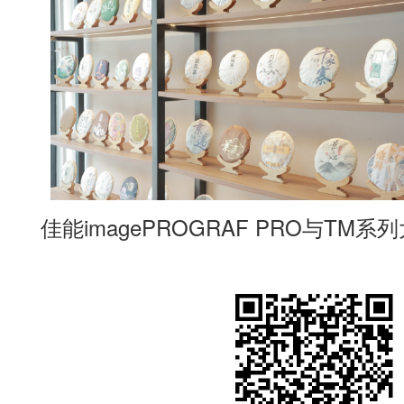
佳能imagePROGRAF PRO与T