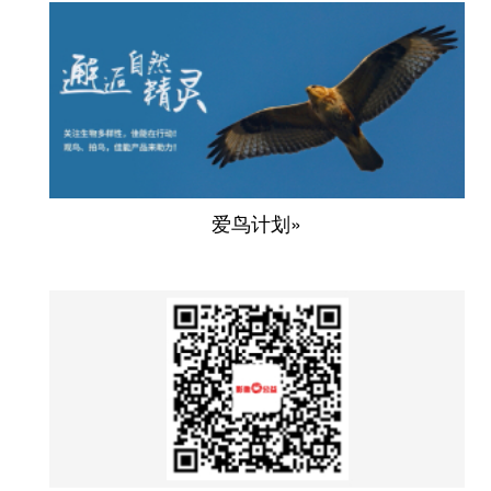
爱鸟计划»