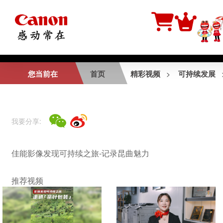
相关视频
您当前在
首页
精彩视频
可持续发展
>
佳能丝绸之路2014
—华阴老腔皮影戏纪
录片
我要分享:
与佳能共赴美好-公
佳能影像发现可持续之旅-记录昆曲魅力
益篇2
推荐视频
与佳能共赴美好-公
益篇1