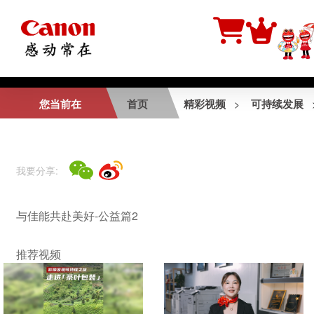
相关视频
您当前在
首页
精彩视频
可持续发展
>
佳能丝绸之路2014
—华阴老腔皮影戏纪
录片
我要分享:
与佳能共赴美好-公
与佳能共赴美好-公益篇2
益篇1
推荐视频
与佳能共赴美好-服
务篇