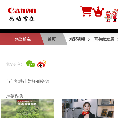
相关视频
您当前在
首页
精彩视频
可持续发展
>
佳能丝绸之路2014
—华阴老腔皮影戏纪
录片
我要分享:
与佳能共赴美好-公
与佳能共赴美好-服务篇
益篇2
推荐视频
与佳能共赴美好-公
益篇1