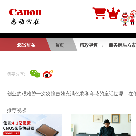
相关视频
您当前在
首页
精彩视频
商务解决方案
>
佳定制—守护健康成
长
我要分享:
专业展览级输出工作
创业的艰难曾一次次撞击她充满色彩和印花的童话世界，在佳
室
推荐视频
SDK照相亭行业应用
实例