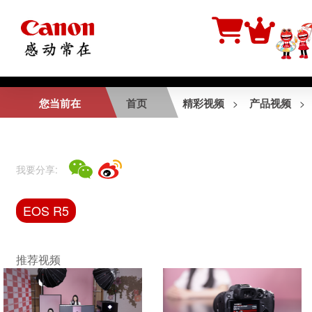
相关视频
您当前在
首页
精彩视频
产品视频
>
>
行摄生态中国
我要分享:
EOS R50 V产品介
EOS R5
绍视频
推荐视频
EOS R5短片拍摄花
絮