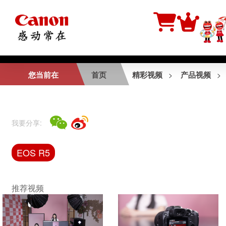
相关视频
您当前在
首页
精彩视频
产品视频
>
>
行摄生态中国
我要分享:
EOS R50 V产品介
EOS R5
绍视频
推荐视频
EOS R5短片拍摄花
絮