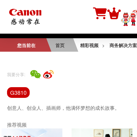
相关视频
您当前在
首页
精彩视频
商务解决方案
>
佳定制—守护健康成
长
我要分享:
专业展览级输出工作
G3810
室
创意人、创业人、插画师，他满怀梦想的成长故事。
推荐视频
SDK照相亭行业应用
实例