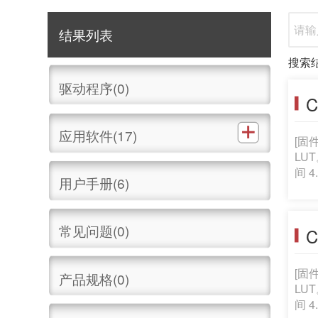
结果列表
搜索
驱动程序(0)
C
应用软件(17)
[固
LU
间 
用户手册(6)
以下功
焦兼
中。
常见问题(0)
C
[固
产品规格(0)
LU
间 