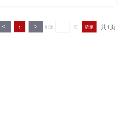
- 色差校正 - 失真校正 - Dual Pixel CMOS 自动对
e 时, 可引用 Look File 描述并反映到自定义图像设置
共1页
<
>
到第
页
确定
1