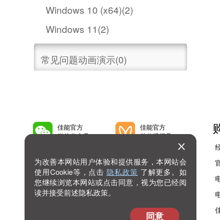
Windows 10 (x64)(2)
Windows 11(2)
常见问题动画演示(0)
佳能官方
佳能官方
微信公众号
微信视频号
为改善本网站用户体验和提供服务，本网站会
佳能官方
佳能官方
微博号
抖音号
使用Cookie等，点击
隐私政策
了解更多。如
您继续浏览本网站或点击同意，视为您已经阅
读并接受前述隐私政策。
佳能官方
查看
bilibili号
更多
同意