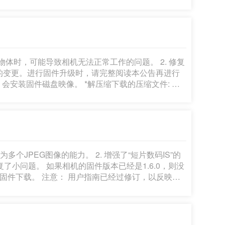
本的用户指南以及新固件。可以从佳能网站下载最新
缩文件夹不能自动解压缩，双击文件夹。 所下载
960 字节)和固件更新步骤的说明(用日语,英语,法语,西班牙
，请务必仔细阅读说明，以确认您理解固件更]
小物体时，可能导致相机无法正常工作的问题。 2. 修复
不能自动解压缩，双击文件夹。 所下载的资
4 字节)和固件更新步骤的说明(用日语,英语,法语,西班牙语和
必仔细阅读说明，以确认您理解固件更新程序。 (以
个HEIF图像转换为多个JPEG图像的能力。 2. 增强
了“短片数码IS”的性能。 其可在使用广角镜头进行自拍或边走边拍时稳定图像。 3. 修复了小问题。 1.]
为多个JPEG图像的能力。 2. 增强了“短片数码IS”的
经是1.6.0，则没
过修订，以反映产
版本的用户指南。 固件升级准备工作:
文件名称:
骤的说明(用日语,英语,法语,西班牙语和简体中文五种语言书写