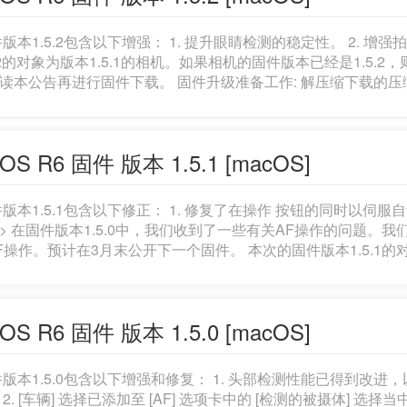
件版本1.5.2包含以下增强： 1. 提升眼睛检测的稳定性。 2. 增强拍摄移
5.2的对象为版本1.5.1的相机。如果相机的固件版本已经是1.
行固件下载。 固件升级准备工作: 解压缩下载的压缩文件(dmg文件)后，会安装固件磁盘映像。 *解压缩
的压缩文件: 下载的压缩文件夹会自动解压缩并安装固件磁盘
445,648 字节)和固件更新步骤的说明(用日语,英
,西班牙语和简体中文五种语言书写的PDF文件)。 开始固件升级操作前，请务必检查下载的内容并仔细阅读说明。
OS R6 固件 版本 1.5.1 [macOS]
下是之前版本固件的更新记录。) 1.5.1版的改进内容: 1. 修复了
能无法使用这一现象。 1.5.0版的改进内容: 1. 头部检测性能已得
件版本1.5.1包含以下修正： 1. 修复了在操作
按钮的同时以伺服自
> 在固件版本1.5.0中，我们收到了一些有关AF操作的问题
预计在3月末公开下一个固件。 本次的固件版本1.5.1的对象为版本1.5.0的相机。如果相机的固件版本已经是
5.1，则没有必要进行固件的变更。进行固件升级时，请完整阅读本公告再进行固件下载。
件(dmg文件)后，会安装固件磁盘映像。 *解压缩下载的压缩文件: 下载的压缩文件夹会自动解压缩并安装固件
。如果下载的压缩文件夹不能自动解压缩，双击文件夹。 所下载的资料包括固件(文件名称: EOSR6151.FIR，文
OS R6 固件 版本 1.5.0 [macOS]
小: 48,443,408 字节)和固件更新步骤的说明(用日语,英语,法语
固件升级操作前，请务
件版本1.5.0包含以下增强和修复： 1. 头部检测性能已得到
 2. [车辆] 选择已添加至 [AF] 选项卡中的 [检测的被摄体