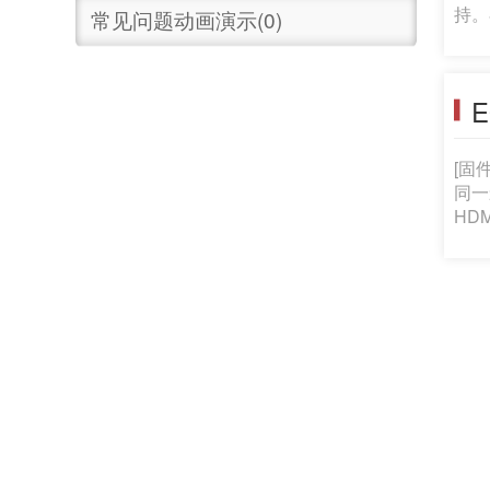
持。
常见问题动画演示(0)
对表
住眼
续不
E
间意
现在
示的
[固件版
同一
HD
够的图像稳定效果的问
要进行
压缩文件(
映像。如
小: 