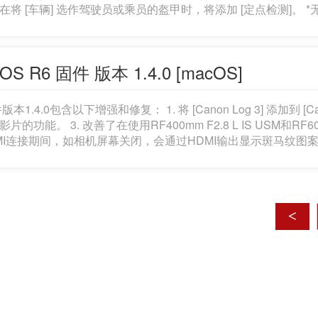
在将 [车辆] 选作驾驶员或乘员的盔甲时，将添加 [定点检测]
演特技或扬尘技艺的摩托车手进行检测。 3. 检测性能已针对眼部检测进行改进，例如
部时。 4. 人体躯干检测现已得到支持。如果眼部、面部或头
断进行追踪。 5. 在拍摄静止图像时，现在已经能够从“快速控制”屏
OS R6 固件 版本 1.4.0 [macOS]
外传输图像，已除去多控制器的中心按压操作功能。 7. 在同时插入两
可以设置记录方式并选择要记录的存储卡。 8. 已将 [抑制低帧频] 
拍摄屏]
本1.4.0包含以下增强和修复： 1. 将 [Canon Log 3] 添加到 [Canon Log setting
影片的功能。 3. 改善了在使用RF400mm F2.8 L IS USM和RF6
MI连接期间，如相机屏幕关闭，会通过HDMI输出显示斑马纹图案
题。 本次的固件版本1.4.0的对象为版本1.3.1的相机。如果相机的固件版本已经是1.4.0，则没有必
固件的变更。进行固件升级时，请完整阅读本公告再进行固件下载。 问答部分: 固件升级准备工作: 
dmg文件)后，会安装固件磁盘映像。 *解压缩下载的压缩文件: 下载的压缩文件夹会自动解压缩并安装固件磁盘
果下载的压缩文件夹不能自动解压缩，双击文件夹。 所下载的资料包括固件(文件名称: EOSR6140.FIR，文件大
<
47,559,136 字节)和固件更新步骤的说明(]