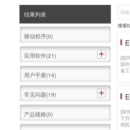
结果列表
搜索
驱动程序(0)
E
应用软件(21)
[固
固件
备工作:
用户手册(14)
压缩
EO
的P
常见问题(19)
E
新记录。) 1.8.1版的改进内容: 1. 新增在传输到
[固
产品规格(0)
下升级固件
相机