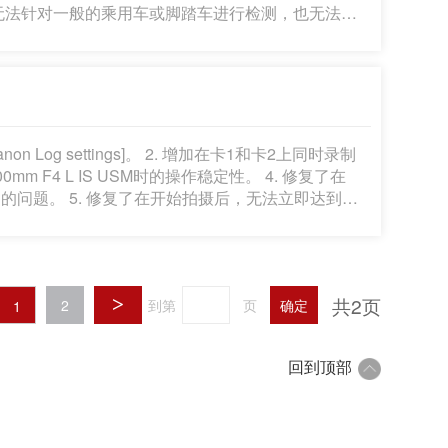
。 *无法针对一般的乘用车或脚踏车进行检测，也无法针
： -面部存在阴影时。 -头发遮
部被遮挡或无法检测到，则将对人体躯干进行检测并持
幕导入手动白平衡 数据。 6. 为了防止 FTP 传输期
张存储卡，并使用EOS Utility进行远程拍摄时，
添加到 [显示性能] 的 [流畅] 当中。这可以降低所显
s]。 2. 增加在卡1和卡2上同时录制
00mm F4 L IS USM时的操作稳定性。 4. 修复了在
的问题。 5. 修复了在开始拍摄后，无法立即达到足
解压缩下载的
共2页
>
2
到第
页
确定
1
回到顶部