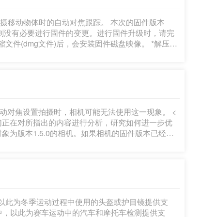
的PDF文件)。 开始固件升级操作前，请务必检查下载的内容并仔细阅读说明。 (以下是之前版本固件的更新记录。) 1]
动物体时的自动对焦跟踪。 本次的固件版本
5.2，则没有必要进行固件的变更。进行固件升级时，请完
映像。如果下载的压缩文件夹不能自动解压缩，双击文
在操作
按钮的同时以伺服自动对焦设置拍摄时，相机可
到改进，以]
动对焦设置拍摄时，相机可能无法使用这一现象。 <
。我们正在对所指出的内容进行分析，研究如何进一步优
 固件升级准备工作: 解压缩下
,西班牙语和简体中文五种语言书写的PDF文件)。 开始
必检查下载的内容并仔细阅读说明。 (以下是之前版本固件的更新记录。) 1]
改进，以此为冬季运动过程中使用的头盔或护目镜提供支
] 选择当中，以此为赛车运动中的汽车和摩托车检测提供支