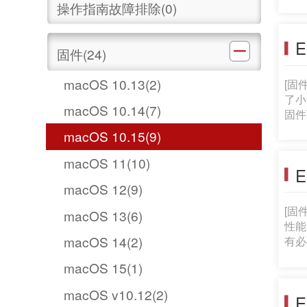
意：
操作指南故障排除(0)
版本的用户指南。 固件升级准
件:
E
的资
固件(24)
语和
macOS 10.13(2)
[固
了小问题。 如果相机的固件版本已经是1.7
macOS 10.14(7)
固件下载。 固件升级准备工作: 解压缩下载的压
载的
macOS 10.15(9)
料包
简体
macOS 11(10)
E
下是
macOS 12(9)
[固
macOS 13(6)
性能。
macOS 14(2)
有必要
品的
macOS 15(1)
解压缩下
安装固
macOS v10.12(2)
E
EO