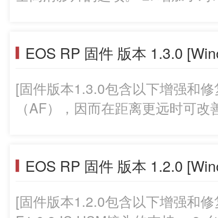
支持。 固件版本1.4.0适用于配备高达1.3.0固件版本的相机。如果
取，解压缩文件。 所下载的资料包括固件(文件名称:
相机的固件已经是版本1.4.0，则并无
EOSRP0150.FIR，文件大小: 3
EOS RP 固件 版本 1.3.0 [Win
件时，请先仔细阅读说明。将需要大约
说明(用日语,英语,法语,西班牙
用户指南已经过修订，以反映产品
件)。 开始固件升级操作前，请务必检查下载的内容并仔细阅读说
[固件版本1.3.0包含以下增强和
用户指南以及新固件。 可以从佳
明。 (以下是之前版本固件的更新记录。) 问:最新的固件版本包含之
（AF），因而在距离更远时可改善
固件更新的准备工作： 解压缩下载
前固件更新的]
对焦（AF）性能有助于相机聚焦并
一个固件文件夹。 *解压缩下载的文件: 右键单击zip文件，然后选择
取景器中或液晶显示屏上图像的实
全部提取，解压缩文件。 在您下载的文件夹中包含有固件（文件
EOS RP 固件 版本 1.2.0 [Win
间的延迟时间。 4. 修复了在图
名：EOSRP0140.FIR/文件大小
能不会出现主拨盘图标的现象。 5. 修
新步骤的说明（一个包含五种语言
[固件版本1.2.0包含以下增强和修复：
1.3.0适用于配备高达1.2.0
语、西班牙语和简体中文）。在