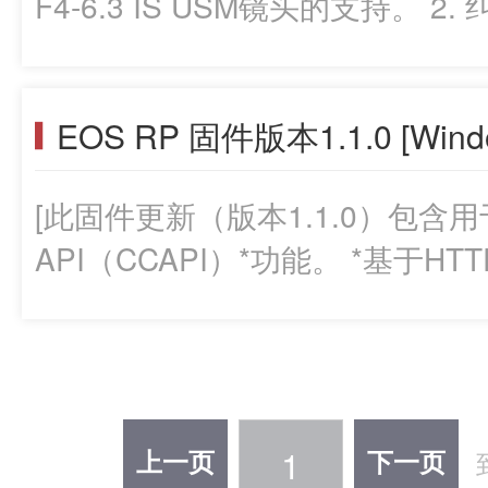
F4-6.3 IS USM镜头的支持。
版本1.3.0，则并无必要更新该固件。 更新相机固件时，请
同步拍摄期间，某些拍摄的图像顶部可
读说明。将需要大约6分钟更新该固件。 注： 您可以
1.2.0适用于配备高达1.1.0
下载最新版本的说明手册。 固件更新的准备工作： 解压缩下载的压
EOS RP 固件版本1.1.0 [Wind
经是版本1.2.0，则并无必要更新该固件。 更新摄像
缩文件(zip文件)后，会创建一个固件文件夹。 
仔细阅读说明。将需要大约6分钟更新该固件。 注
包含有固件（文件名：EOSRP130.F
[此固件更新（版本1.1.0）包
们的网站下载最新版本的说明手册。 2. 使用EOS RP
节）和关于固件更新步骤的说明（
API（CCAPI）*功能。 *基于HTTP的
1.2.0以及RF24-240mm F4-
日语、英语、法语、西班牙语和
能，需要以其他方式提供的激活工
应用程序正确显示（这些应用程序可从我
前，请务必谨慎确认您理解这些说明
1.1.0固件适用于固件版本高达1
Photo Professional 4.10.40或更新
经是版本1.1.0，则无需更新固
1.22.40或更新版本 - Digital Photo 
固件之前先仔细阅读说明。 常见问题部分： 固件更新的准备工作：
更新版本 您可以从我们的网站下载最新版
1
上一页
下一页
在您下载的文件夹中包含固件（文件名
Professional和]