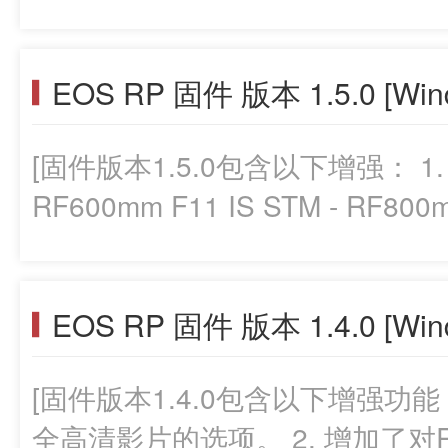
*: - RF70-200mm F2.8 L IS USM
USM *使用固件版本1.5.0及更高版本。 本次的固件版本1
EOS RP 固件 版本 1.5.0 [Win
象为版本1.5.0的相机。如果相机
要进行固件的变更。进行固件升
[固件版本1.5.0包含以下增强： 1. 增加了对以下镜头的支持： -
件下载。 问答部分: 固件升级准备工作: 解压缩下载的压缩文件(zip
RF600mm F11 IS STM - RF800
文件)后，会创建一个固件文件夹。 *解压缩下载的文件: 右键
RF1.4× - EXTENDER RF2× 本次的固件版本1.5.0的对象为版本
zip文件，然后选择全部提取，解压缩文件。 所下
1.4.0的相机。如果相机的固件版
(文件名称: EOSRP160.FIR，文件
EOS RP 固件 版本 1.4.0 [Win
件的变更。 进行固件升级时，请完整阅读本公告再进行固件下载。
新步骤的说明(用日语,英语,法语
注： 您可以从我们的网站下载最新版本的说
的PDF文件)。 开始固件升级操作前，请务必检查下载的内容并仔细
[固件版本1.4.0包含以下增强功能： 1. 新增加了以23.98p帧
件升级准备工作: 解压缩下载的压缩
全高清影片的选项。 2. 增加了对RF8
件文件夹。 *解压缩下载的文件: 右键单击zip文件，然后选择全部提