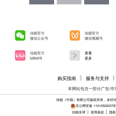
小：34,338,704字节），以
语言编写：日语、英语、法语、
件更新操作之前，请务必仔细确认
佳能官方
佳能官方
微信公众号
微信视频号
佳能官方
查看
bilibili号
更多
购买指南
服务与支持
本网站包含一部分广告/市
佳能（中国）有限公司版权所有，未经
京公网安备 110105020378
佳能全球
使用条款
隐私