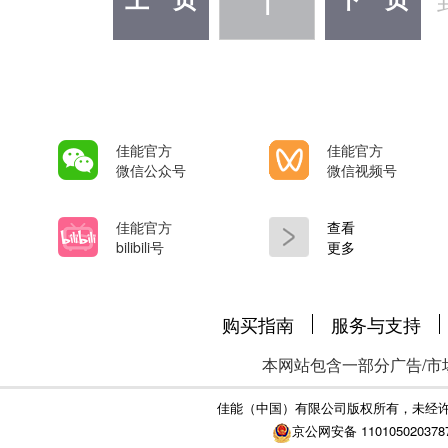
1
上一页
下一页
的压缩文件(zip文件)后，会创建一个固件文
善了FTP传输期间的连接。 2. 改善
件: 右键单击zip文件，然后选择全部
法在WFT设置画面中使用特定设
资料包括固件(文件名称: WR100110
字节)和固件更新步骤的说明(用日
佳能官方
佳能官方
五种语言书写的PDF文件)。 开始固件升级操作前，请务必检查下载
微信公众号
微信视频号
的内容并仔细阅读说明。 (以下是之前版本固件的更新记录。) 固件
佳能官方
查看
版本1.1.0为发布的首次更新。]
bilibili号
更多
购买指南
服务与支持
本网站包含一部分广告/市
佳能（中国）有限公司版权所有，未经
京公网安备 110105020378