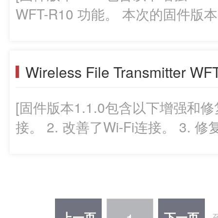
相机上使用 WFT-R10 适配器的功能。 1.1.0版的改进内容:
WFT-R10 功能。 本次的固件版本1.2.1的对象为版本1.1.0的无线文
小: 30,335,082 字节)和固件
了FTP传输期间的连接。 ]
件传输器。如果无线文件传输器的固
牙语和简体中文五种语言书写的P
要进行固件的变更。进行固件升
前，请务必仔细阅读说明，以确认您理解
件下载。 上述应用程序已相应更新。 请下载应用程序以及最新固
前版本固件的更新记录。) 1.2.1版的改进内容: 1. 添加在 EOS R5 C
件。 固件升级准备工作: 解压缩下载的压缩文件(zip文件)后，会创
相机上使用 WFT-R10 适配器的功能。 1.1.0版的改进内容:
[固件版本1.1.0包含以下增强和修复： 1. 改善了FTP传
建一个固件文件夹。 *解压缩下载的文件: 右键单击zip文件，然后选
了FTP传输期间的连接。 2. 改善了
接。 2. 改善了Wi-Fi连接。 3
择全部提取，解压缩文件。 所下载的资料包括固件(文件名称:
在WFT设置画面中使用特定设置]
用特定设置组合建立连接的现象。 本次的固件版本1.1.0的对象为
WR100121.GFU，文件大小: 30
本1.0.0的无线文件传输器。如
说明(用日语,英语,法语,西班牙
1.1.0，则没有必要进行固件的
件)。 开始固件升级操作前，请务必检查下载的内容并仔细阅读说
本公告再进行固件下载。 问答部分: 固件升级准备工作: 解压缩下载
明。 (以下是之前版本固件的更新记录。) 1.1.0版的改进内容: 1. 改