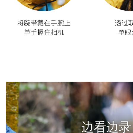
边看边录
30帧/秒全
平滑的AF跟踪，拍摄运