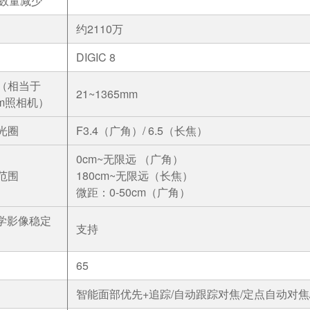
数量减少
约2110万
DIGIC 8
（相当于
21~1365mm
mm照相机）
光圈
F3.4（广角）/ 6.5（长焦）
0cm~无限远 （广角）
范围
180cm~无限远（长焦）
微距：0-50cm（广角）
光学影像稳定
支持
65
智能面部优先+追踪/自动跟踪对焦/定点自动对焦