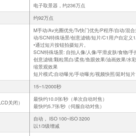
电子取景器，约236万点
约92万点
M手动/Av光圈优先/Tv快门优先/P程序/自动/混
动/SCN特殊场景/创意滤镜/短片/C1用户自定义1
•通过短片按钮拍摄短片。
SCN特殊场景: 自拍人像/人像/平滑皮肤/食物/手
创意滤镜:颗粒黑白/柔焦/鱼眼效果/油画效果/水
缩景观效果
短片模式:自动曝光/手动曝光/视频快照/延时短片
15~1/2000秒
最快约10.0张/秒（单次自动对焦）
LCD关闭）
最快约5.7张/秒（伺服自动对焦）
自动， ISO 100~ISO 3200
以1/3级增减