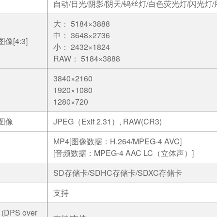
自动/日光/阴影/阴天/钨丝灯/白色荧光灯/闪光灯
大： 5184×3888
中： 3648×2736
像[4:3]
小： 2432×1824
RAW： 5184×3888
3840×2160
1920×1080
1280×720
图像
JPEG（Exif 2.31）, RAW(CR3)
MP4[图像数据：H.264/MPEG-4 AVC]
[音频数据：MPEG-4 AAC LC（立体声）]
SD存储卡/SDHC存储卡/SDXC存储卡
支持
 (DPS over