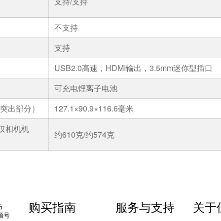
支持/支持
不支持
支持
USB2.0高速，HDMI输出，3.5mm迷你型插口
可充电锂离子电池
含突出部分）
127.1×90.9×116.6毫米
仅相机机
约610克/约574克
购买指南
服务与支持
关于
方
频号