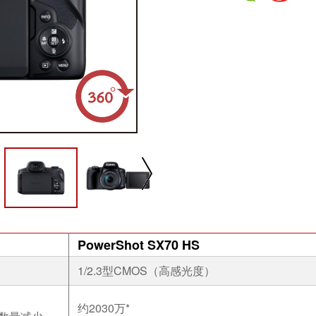
PowerShot SX70 HS
1/2.3型CMOS（高感光度）
播放/暂停
速度
反向
缩放
约2030万*