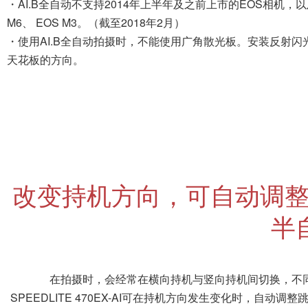
在拍摄时，会经常在横向持机与竖向持机间切换，不
SPEEDLITE 470EX-AI可在持机方向发生变化时，自
手动存储所设跳闪角度的AI.B半自动
闪光灯也可手动调整跳闪角度。灯头最大可向上旋转约
120°、左右约180°。将AI.B反射模式开关设置为S（AI.B半
自动），便可通过ANGLE SET（反射角度设置）按钮存储
设置的跳闪角度。连续两次半按快门按钮，灯头会自动旋
转，并调整为存储的角度，竖拍时也能实现存储角度的自动
调整。