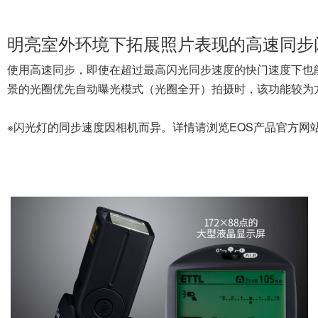
其他主要功能
・闪光方式支持E-TTL II／E-TTL自动闪光
・可自行设置闪光量及闪光覆盖范围的手动闪光
・可确认闪光平衡的造型闪光
・自动对焦辅助光支持1-19点自动对焦 ※红外线方式/镜头焦距