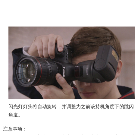
角度。
注意事项：
・AI.B全自动不支持2014年上半年及之前上市的EOS相机，以及EOS 
M6、 EOS M3。（截至2018年2月）
・使用AI.B全自动拍摄时，不能使用广角散光板。安装反射闪
天花板的方向。
改变持机方向，可自动调整至
半