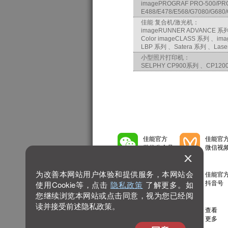
imagePROGRAF PRO-500/PRO-
E488/E478/E568/G7080/G680
佳能 复合机/激光机：
imageRUNNER ADVANCE 系列
Color imageCLASS 系列 、i
LBP 系列 、Satera 系列 、Lase
小型照片打印机：
SELPHY CP900系列 、CP1200
佳能官方
佳能官
微信公众号
微信视
为改善本网站用户体验和提供服务，本网站会
佳能官方
佳能官
微博号
抖音号
使用Cookie等，点击
隐私政策
了解更多。如
您继续浏览本网站或点击同意，视为您已经阅
读并接受前述隐私政策。
佳能官方
查看
bilibili号
更多