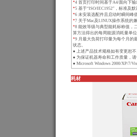
*
4 首页打印时间基于A4/面向
*
5 基于“ISO/IEC1952”，
*
6 未安装选配件且启动时瞬间峰
*
7 关于Mac及LINUX操作系
*
8 能效等级与典型能耗标称值，二
算方法得出的每周能源消耗量单位
*
9 月最大负荷打印量为每个月
状态。
● 上述产品技术规格如有变更恕
● 为保证机器寿命和工作质量，
● Microsoft Windows 2000/XP/
耗材