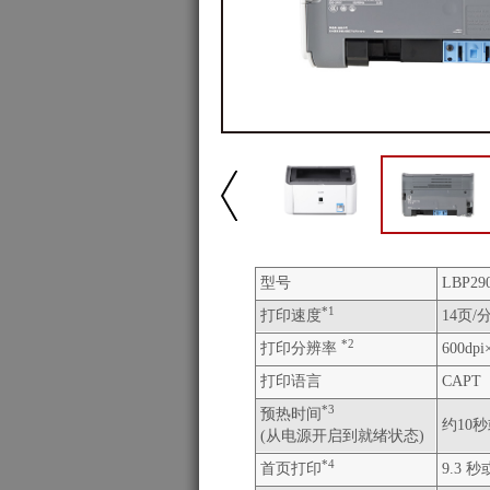
型号
LBP29
*1
打印速度
14页/分
*2
打印分辨率
600dpi
打印语言
CAPT
*3
预热时间
约10
(从电源开启到就绪状态)
*4
首页打印
9.3 