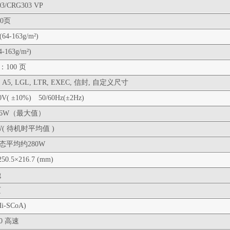
03/CRG303 VP
00页
(64-163g/m²)
4-163g/m²)
100 页
5, A5, LGL, LTR, EXEC, 信封, 自定义尺寸
0V( ±10%) 50/60Hz(±2Hz)
26W（最大值）
( 待机时平均值 )
态平均约280W
250.5×216.7 (mm)
g
页
i-SCoA)
.0 高速