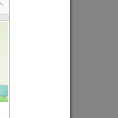
X,
化；