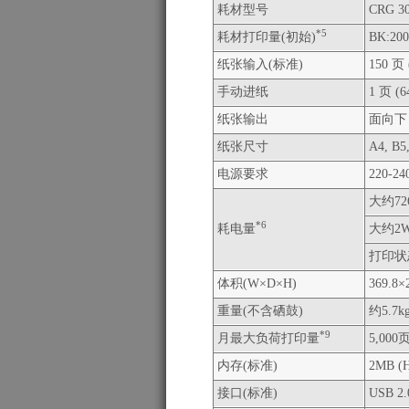
耗材型号
CRG 3
*5
耗材打印量(初始)
BK:20
纸张输入(标准)
150 页 
手动进纸
1 页 (6
纸张输出
面向下：
纸张尺寸
A4, B
电源要求
220-24
大约7
*6
耗电量
大约2W
打印状
体积(W×D×H)
369.8×
重量(不含硒鼓)
约5.7k
*9
月最大负荷打印量
5,000
内存(标准)
2MB (H
接口(标准)
USB 2