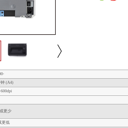
00
+
钟 (A4)
×600dpi
播放/暂停
速度
反向
缩放
秒或更少
秒或更低