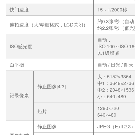
快门速度
15～1/2000秒
约0.8张/秒（自
连拍速度（大/精细格式，LCD关闭）
约2.2张/秒（低
自动，
ISO感光度
ISO 100～ISO 16
以1级增减
白平衡
自动 / 日光 / 阴
大：5152×3864
中1：3648×2736
静止图像[4:3]
中2：2048×1536
记录像素
小：640×480
1280×720
短片
640×480
静止图像
JPEG（Exif 2.3