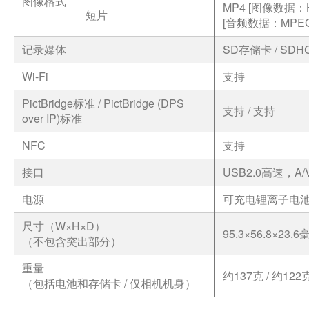
图像格式
MP4 [图像数据：H.
短片
[音频数据：MPEG
记录媒体
SD存储卡 / SDH
Wi-Fi
支持
PictBridge标准 / PictBridge (DPS
支持 / 支持
over IP)标准
NFC
支持
接口
USB2.0高速，A
电源
可充电锂离子电
尺寸（W×H×D）
95.3×56.8×23.
（不包含突出部分）
重量
约137克 / 约122
（包括电池和存储卡 / 仅相机机身）