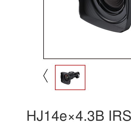
播放/暂停
速
HJ14e×4.3B IRS