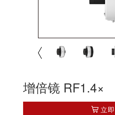
播放/暂停
速
增倍镜 RF1.4×
立即