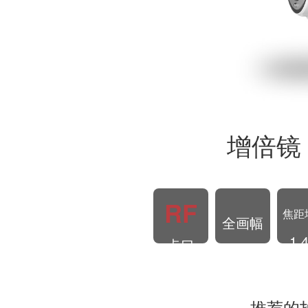
增倍镜 R
RF
焦距
全画幅
1.
卡口
推荐的