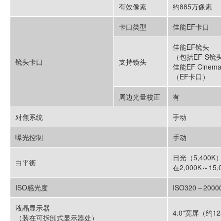
有效像素
约885万像素
卡口类型
佳能EF卡口
佳能EF镜头
（包括EF-S镜
镜头卡口
支持镜头
佳能EF Cinem
（EF卡口）
周边光量校正
有
对焦系统
手动
曝光控制
手动
日光（5,400
白平衡
在2,000K～1
ISO感光度
ISO320～20
液晶显示器
4.0"宽屏（约1
（装在可拆卸式显示器处）