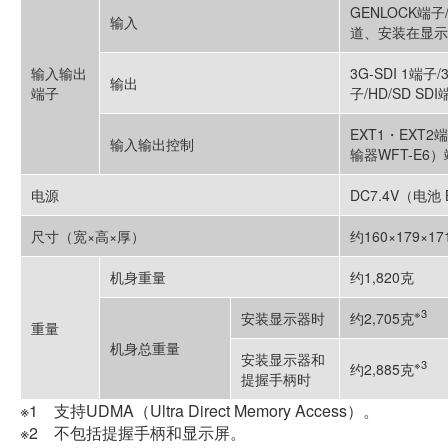
GENLOCK端子
输入
道、安装在显示
输入输出
3G-SDI 1端子
输出
端子
子/HD/SD SD
EXT1・EX
输入输出控制
输器WFT-E6
电源
DC7.4V（电池
尺寸（宽×高×厚）
约160×179×17
机身重量
约1,820克
※3
安装显示器时
约2,705克
重量
机身总重量
安装显示器和
※3
约2,885克
提握手柄时
※1 支持UDMA（Ultra Direct Memory Access）。
※2 不包括提握手柄和显示屏。