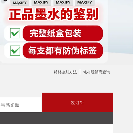
耗材鉴别方法
耗材经销商查询
装订针
粉与感光鼓