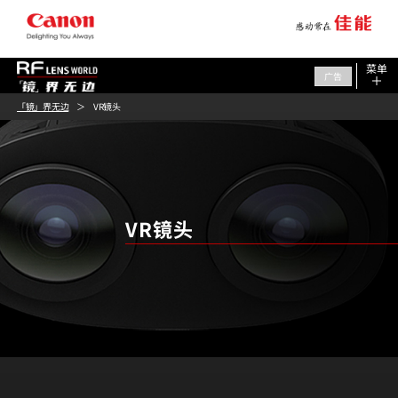
菜单
广告
「镜」界无边
VR镜头
VR镜头