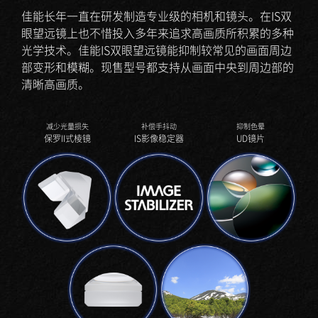
佳能长年一直在研发制造专业级的相机和镜头。在IS双
眼望远镜上也不惜投入多年来追求高画质所积累的多种
光学技术。佳能IS双眼望远镜能抑制较常见的画面周边
部变形和模糊。现售型号都支持从画面中央到周边部的
清晰高画质。
减少光量损失
补偿手抖动
抑制色晕
保罗II式棱镜
IS影像稳定器
UD镜片