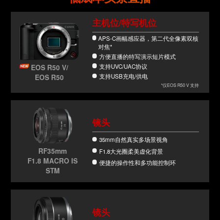
主机位/特写机位
APS-C画幅感应器，第二代全像素双核
对焦*
方便直播的特写演示短片模式
支持UVC/UAC协议
EOS R50 V/
支持USB充电/供电
EOS R50
*仅EOS R50 V 支持
镜头
35mm自然真实多场景视角
RF35mm
F1.8大光圈柔美虚化背景
F1.8 MACRO IS
便捷的操作性和多功能控制环
STM
镜头