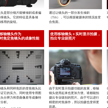
镜头是部分镜片能够倾斜或者偏
通过让镜头的一部分发生倾斜
特殊镜头。它的特征是具备倾
（Tilt），可以根据被摄体的情况改变
偏移用的旋钮。
合焦面。
移轴镜头作为
使用移轴镜头＋实时显示拍摄，
对焦定焦镜头的成像性能
拍出专业级照片
轴镜头和同样焦距的变焦镜头比
由于实时显示拍摄功能的发展，移轴
验证它的实力。同时使用专用图
镜头使用起来也更加方便。谁都能拍
镜头分辨力和歪曲像差等成像特
摄出专业级别的照片。由于可以进行
行分析。
精密的对焦操作，所以拍摄也变得更
容易。