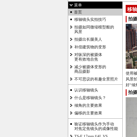
菜单
移轴
首页
拍
移轴镜头实拍技巧
拍摄如同微缩模型般的
风景
拍摄出长腿美人
补偿建筑物的变形
对纵深的被摄体
更有效地合焦
减少被摄体变形的
商品摄影
使用被
不可思议的有趣全景照片
风景
好“倾
认识移轴镜头
拍
什么是移轴镜头？
倾角的主要效果
偏移的主要效果
验证移轴镜头作为手动
对焦定焦镜头的成像性能
TS-E 17mm f/4L VS.