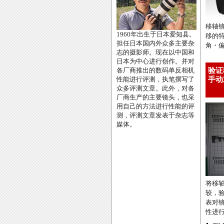
移轴
1960年出生于日本爱知县。
移的
担任日本国内外众多主要杂
角・
志的摄影师。现在以中国和
日本为中心进行创作。并对
各厂商推出的数码单反相机
验证
性能进行评测，执笔撰写了
手动
众多评测文章。此外，对各
厂商生产的主要镜头，也采
用自己的方法进行性能的评
测，评测文章发表于杂志等
媒体。
将移
较，
表对
性进