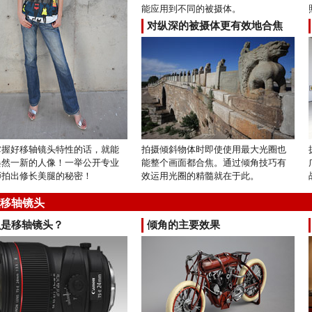
能应用到不同的被摄体。
对纵深的被摄体更有效地合焦
掌握好移轴镜头特性的话，就能
拍摄倾斜物体时即使使用最大光圈也
焕然一新的人像！一举公开专业
能整个画面都合焦。通过倾角技巧有
师拍出修长美腿的秘密！
效运用光圈的精髓就在于此。
移轴镜头
么是移轴镜头？
倾角的主要效果