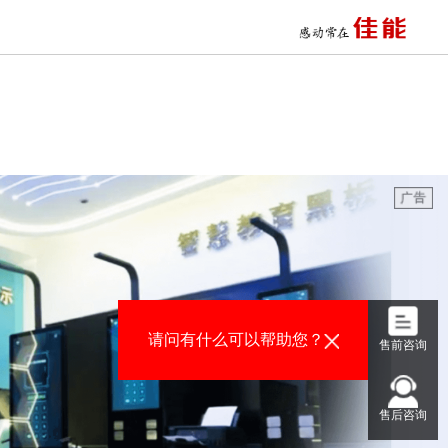
十二年一贯制学校打印应用
交通数字安防电子警察系统
智慧点阵打印应用
儿童之家幼儿园打印应用
大型体育赛事打印综合应用
杭州珐珞斯智慧作业学情系统
政务大厅营业执照打印应用
某市新建学校
某人民政府政务服务大厅
四川传媒学院
请问有什么可以帮助您？
数字安防视频监控与事件复盘
售前咨询
平安校园 数字安防监控系统
智能楼宇数字安防,智能监控分析
某电力勘测设计院高速环保印刷
售后咨询
某物业管理公司高效打印与成本控制