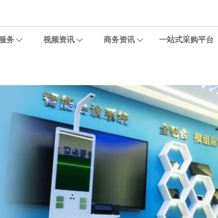
服务
视频资讯
商务资讯
一站式采购平台
温州某旅行社打印应用
某设计院数码出图与设备管理
知名珠宝电商平台打印应用
咖啡店创意打印应用
医疗制造企业特殊纸打印应用
“佳直播”播客视频化专业录播室应用
某连锁体检中心“打印池”解决方案
中小企业办公应用案例
精细化人像皮肤拍摄应用
佳直播X匡威直播间改造应用
智能体测仪输出应用
喵小匠便利店共享打印
口腔医院牙片输出应用
手绘馆打印应用
广西某综合性医院输出解决方案
“佳定制”精准打印专属解决方案
佳能携手荣威医疗助力医用胶片
长沙沃印自助打印服务