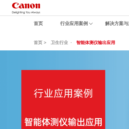
首页
行业应用案例
解决方案与
首页
卫生行业
智能体测仪输出应用
茶叶一站式包装应用
专业展览级输出工作室
广告设计多介质照片输出
照相亭影像采集应用
包装设计与打样效果直接呈现
定制化智能专业自拍机
某文化艺术公司高品质影像输出
某摄影工作室
某婚纱摄影公司多介质环保打印
某节目复杂场景高清拍摄
文化创意公司多样化输出
电视台应对恶劣气候全面高清拍摄
摄影艺术家保持原始图像数据输出
某亚运会多场地高清拍摄
某营养健康研究院安全高品质输出
昆明某摄影工作室兼容多样化幅面