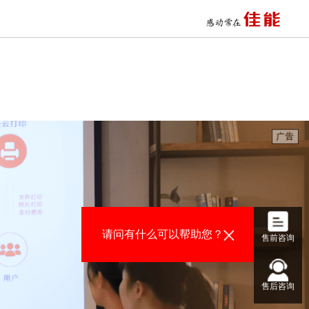
十二年一贯制学校打印应用
交通数字安防电子警察系统
智慧点阵打印应用
儿童之家幼儿园打印应用
大型体育赛事打印综合应用
杭州珐珞斯智慧作业学情系统
政务大厅营业执照打印应用
某市新建学校
某人民政府政务服务大厅
四川传媒学院
请问有什么可以帮助您？
数字安防视频监控与事件复盘
售前咨询
平安校园 数字安防监控系统
智能楼宇数字安防,智能监控分析
某电力勘测设计院高速环保印刷
售后咨询
某物业管理公司高效打印与成本控制