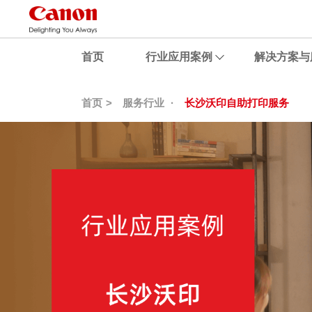
首页
行业应用案例
解决方案与
首页
服务行业
长沙沃印自助打印服务
茶叶一站式包装应用
专业展览级输出工作室
广告设计多介质照片输出
照相亭影像采集应用
包装设计与打样效果直接呈现
定制化智能专业自拍机
某文化艺术公司高品质影像输出
某摄影工作室
某婚纱摄影公司多介质环保打印
某节目复杂场景高清拍摄
文化创意公司多样化输出
电视台应对恶劣气候全面高清拍摄
摄影艺术家保持原始图像数据输出
某亚运会多场地高清拍摄
某营养健康研究院安全高品质输出
昆明某摄影工作室兼容多样化幅面