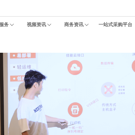
服务
视频资讯
商务资讯
一站式采购平台
温州某旅行社打印应用
某设计院数码出图与设备管理
知名珠宝电商平台打印应用
咖啡店创意打印应用
医疗制造企业特殊纸打印应用
“佳直播”播客视频化专业录播室应用
某连锁体检中心“打印池”解决方案
中小企业办公应用案例
精细化人像皮肤拍摄应用
佳直播X匡威直播间改造应用
智能体测仪输出应用
喵小匠便利店共享打印
口腔医院牙片输出应用
手绘馆打印应用
广西某综合性医院输出解决方案
“佳定制”精准打印专属解决方案
佳能携手荣威医疗助力医用胶片
长沙沃印自助打印服务