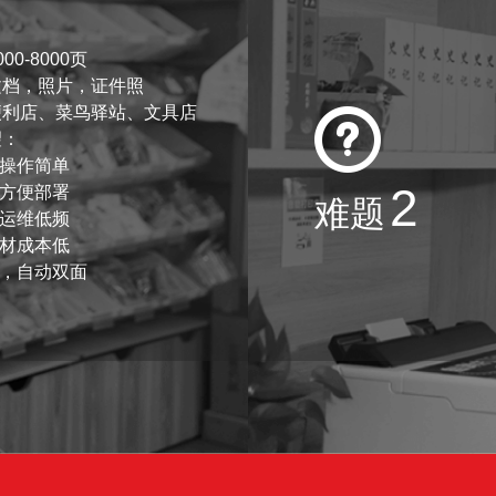
0-8000页
文档，照片，证件照
便利店、菜鸟驿站、文具店
望：
，操作简单
2
，方便部署
难题
，运维低频
耗材成本低
纸，自动双面