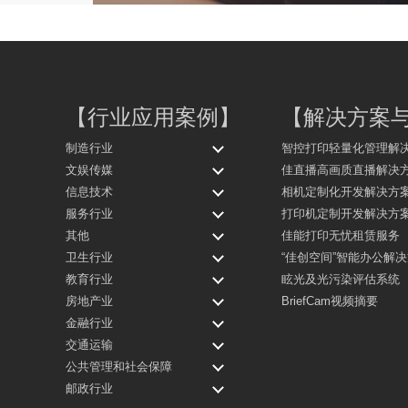
【
行业应用案例
】
【
解决方案
制造行业
智控打印轻量化管理解
文娱传媒
佳直播高画质直播解决
信息技术
相机定制化开发解决方
服务行业
打印机定制开发解决方
其他
佳能打印无忧租赁服务
卫生行业
“佳创空间”智能办公解
教育行业
眩光及光污染评估系统
房地产业
BriefCam视频摘要
金融行业
交通运输
公共管理和社会保障
邮政行业