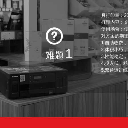
月打印量：200
打印内容：
使用场合：
对方案的期
1.自助收费
1
2.体积小巧
难题
3.性能稳定
4.投入低，
5.双通道进