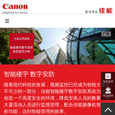
智能楼宇 数字安防
售前咨询
随着现代科技的发展，视频监控已经成为智能大厦必
不可少的一部分，佳能智能楼宇数字安防系统为大厦
售后咨询
创造一个高度安全的环境，降低安保人员的数量，对
大厦流动人员进行监视管理，配合佳能摄像机智能分
析功能，达到智能管理的效果。