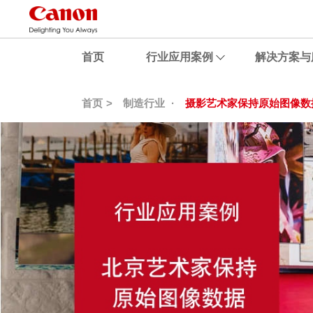
首页
行业应用案例
解决方案与
首页
制造行业
摄影艺术家保持原始图像数
茶叶一站式包装应用
专业展览级输出工作室
广告设计多介质照片输出
照相亭影像采集应用
包装设计与打样效果直接呈现
定制化智能专业自拍机
某文化艺术公司高品质影像输出
某摄影工作室
某婚纱摄影公司多介质环保打印
某节目复杂场景高清拍摄
文化创意公司多样化输出
电视台应对恶劣气候全面高清拍摄
摄影艺术家保持原始图像数据输出
某亚运会多场地高清拍摄
某营养健康研究院安全高品质输出
昆明某摄影工作室兼容多样化幅面