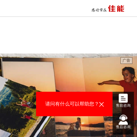
十二年一贯制学校打印应用
交通数字安防电子警察系统
智慧点阵打印应用
儿童之家幼儿园打印应用
大型体育赛事打印综合应用
杭州珐珞斯智慧作业学情系统
政务大厅营业执照打印应用
某市新建学校
某人民政府政务服务大厅
四川传媒学院
请问有什么可以帮助您？
数字安防视频监控与事件复盘
售前咨询
平安校园 数字安防监控系统
智能楼宇数字安防,智能监控分析
某电力勘测设计院高速环保印刷
售后咨询
某物业管理公司高效打印与成本控制