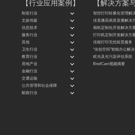
【
行业应用案例
】
【
解决方案
制造行业
智控打印轻量化管理解
文娱传媒
佳直播高画质直播解决
信息技术
相机定制化开发解决方
服务行业
打印机定制开发解决方
其他
佳能打印无忧租赁服务
卫生行业
“佳创空间”智能办公解
教育行业
眩光及光污染评估系统
房地产业
BriefCam视频摘要
金融行业
交通运输
公共管理和社会保障
邮政行业