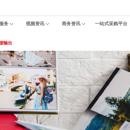
服务
视频资讯
商务资讯
一站式采购平台
据输出
温州某旅行社打印应用
某设计院数码出图与设备管理
知名珠宝电商平台打印应用
咖啡店创意打印应用
医疗制造企业特殊纸打印应用
“佳直播”播客视频化专业录播室应用
某连锁体检中心“打印池”解决方案
中小企业办公应用案例
精细化人像皮肤拍摄应用
佳直播X匡威直播间改造应用
智能体测仪输出应用
喵小匠便利店共享打印
口腔医院牙片输出应用
手绘馆打印应用
广西某综合性医院输出解决方案
“佳定制”精准打印专属解决方案
佳能携手荣威医疗助力医用胶片
长沙沃印自助打印服务