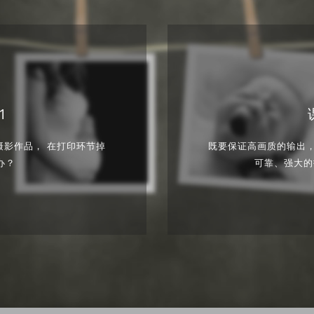
1
摄影作品， 在打印环节掉
既要保证高画质的输出，
办？
可靠、强大的