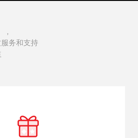
），
质服务和支持
益