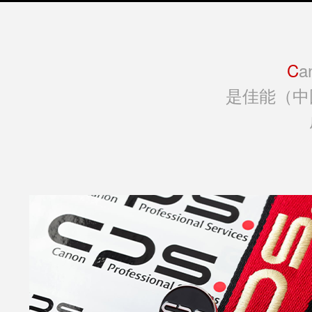
C
a
是佳能（中